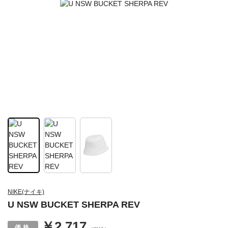
NIKE(ナイキ)
U NSW BUCKET SHERPA REV
￥2,717