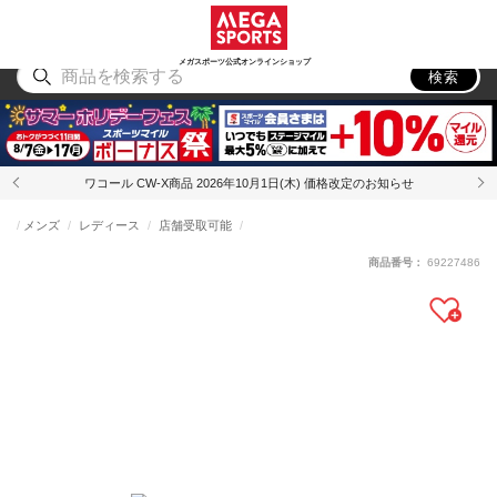
スポーツ
アウトドア
ブランド
アイテム
から探す
から探す
から探す
から探す
メガスポーツ公式オンラインショップ
検索
ワコール CW-X商品 2026年10月1日(木) 価格改定のお知らせ
メンズ
レディース
店舗受取可能
商品番号：
69227486