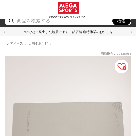
スポーツ
アウトドア
ブランド
アイテム
から探す
から探す
から探す
から探す
メガスポーツ公式オンラインショップ
検索
7/28(火)に発生した地震による一部店舗 臨時休業のお知らせ
レディース
店舗受取可能
商品番号：
69228633