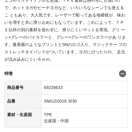
エコやサスティナブルも意識。ＴＰＥ素材は熱や水にも強いの
で、ホットヨガやビーチヨガなど、いろいろなシーンでも使える
こ ともあり、大人気です。レーザーで彫ってある地模様が、味わ
いを増すと共に滑り止めにもなっています。これによって、ＴＰ
Ｅ以外の別の素材を使わずに、滑りにくいマットを実現。グリ ー
ン×グレーのバイカラーと、グレー×グレーのワンカラーがあ りま
す。曼荼羅のようなプリントとSNのロゴ入り。マジックテー プの
ストレッチタイバンドがついています。ヨガにぴったりの、 足元
が沈み込みにくい６ｍｍ。
特徴
商品番号
69228633
品番
SNGJ10018 J030
素材・生産国
TPE
生産国：中国