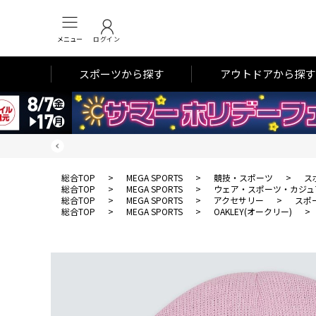
メニュー
ログイン
スポーツから探す
アウトドアから探す
総合TOP
>
MEGA SPORTS
>
競技・スポーツ
>
ス
総合TOP
>
MEGA SPORTS
>
ウェア・スポーツ・カジュ
総合TOP
>
MEGA SPORTS
>
アクセサリー
>
スポ
総合TOP
>
MEGA SPORTS
>
OAKLEY(オークリー)
>