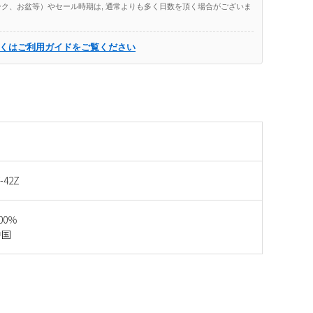
ク、お盆等）やセール時期は, 通常よりも多く日数を頂く場合がございま
くはご利用ガイドをご覧ください
-42Z
00％
中国