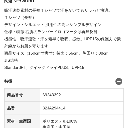
関連 KEYWORD
吸汗速乾素材の長袖Ｔシャツで汗をかいてもサラっと快適。
Ｔシャツ（長袖）
デザイン・シルエット:汎用性の高いシンプルデザイン
仕様・特徴:右胸のランバードロゴマークは再帰反射
機能性 吸汗速乾：汗を素早く吸収、拡散。UPF15の保護力で紫
外線からお肌を守ります
商品サイズ（150cm寸実寸）後丈：56cm、胸回り：88cm
JIS規格
StandardFit、クイックドライPLUS、UPF15
特徴
商品番号
69243392
品番
32JA294414
素材・生産国
ポリエステル100%
生産国：中国製