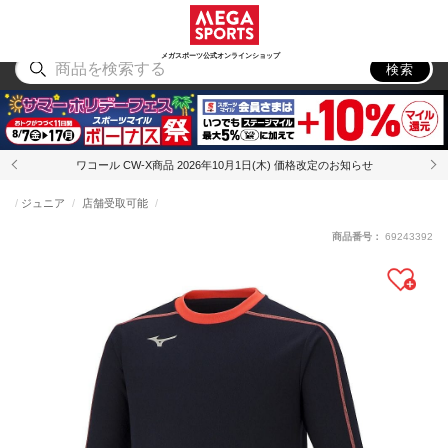
スポーツ
アウトドア
ブランド
アイテム
から探す
から探す
から探す
から探す
メガスポーツ公式オンラインショップ
検索
ワコール CW-X商品 2026年10月1日(木) 価格改定のお知らせ
ジュニア
店舗受取可能
商品番号：
69243392