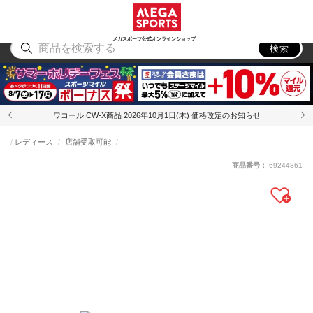
スポーツ
アウトドア
ブランド
アイテム
から探す
から探す
から探す
から探す
メガスポーツ公式オンラインショップ
検索
ワコール CW-X商品 2026年10月1日(木) 価格改定のお知らせ
レディース
店舗受取可能
商品番号：
69244861