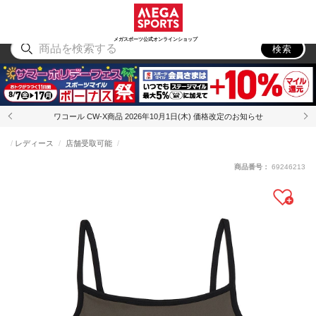
スポーツ
アウトドア
ブランド
アイテム
から探す
から探す
から探す
から探す
メガスポーツ公式オンラインショップ
検索
ワコール CW-X商品 2026年10月1日(木) 価格改定のお知らせ
レディース
店舗受取可能
商品番号：
69246213