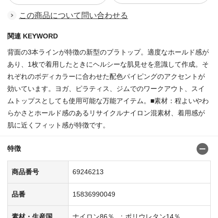
この商品について問い合わせる
関連 KEYWORD
背面の3本ラインが特徴の新型のブラトップ。適度なホールド感が
あり、1枚で着用したときにヘルシーな肌見せを意識して作成。そ
れぞれのボディカラーに合わせた配色パイピングのアクセントが
効いています。ヨガ、ピラティス、ジムでのワークアウト、スイ
ムトップスとしても使用可能な万能アイテム。■素材：程よいやわ
らかさとホールド感のあるリサイクルナイロン混素材、着用感が
肌に近くフィット感が特徴です。
特徴
商品番号
69246213
品番
15836990049
素材・生産国
ナイロン86％ .；ポリウレタン14％