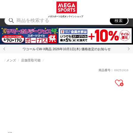
スポーツ
アウトドア
ブランド
アイテム
から探す
から探す
から探す
から探す
メガスポーツ公式オンラインショップ
検索
ワコール CW-X商品 2026年10月1日(木) 価格改定のお知らせ
メンズ
店舗受取可能
商品番号：
69251916