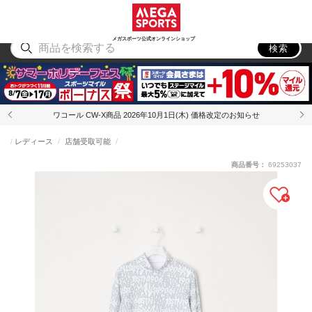
スポーツ
アウトドア
ブランド
アイテム
から探す
から探す
から探す
から探す
メガスポーツ公式オンラインショップ
検索
ワコール CW-X商品 2026年10月1日(木) 価格改定のお知らせ
レディース
店舗受取可能
商品番号：
69253037