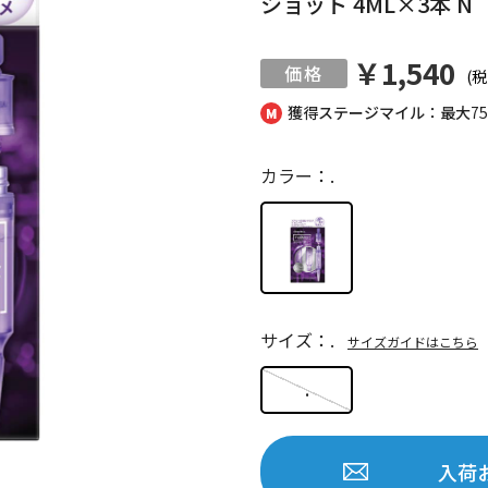
ショット 4ML×3本 N
￥1,540
(税
獲得ステージマイル：最大
7
カラー：.
サイズ：.
サイズガイドはこちら
.
入荷