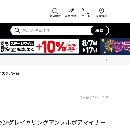
商品検索
会員登録
カート
店舗情報
検索
イスケア用品
商品番号：
69262210
スキングレイヤリングアンプルポアマイナー