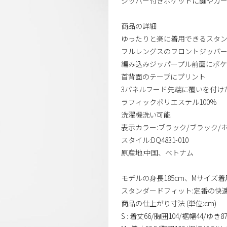
ジッパー付きポケットに鍵やカ
商品の詳細
ゆったりと楽に着用できるスタ
フルレングスのフロントジッパ
編み込みジッパープル前面にポ
首背面のテープにプリント
3パネルフード先端に覆いを付け
ラフィックポリエステル100%
洗濯機洗い可能
表示カラー:ブラック/ブラック/
スタイル:DQ4831-010
原産地:中国、ベトナム
モデルの身長185cm、Mサイズ着
スタンダードフィット:定番の快
商品の仕上がり寸法 (単位:cm)
S : 着丈66/胸囲104/裾幅44/ゆき8