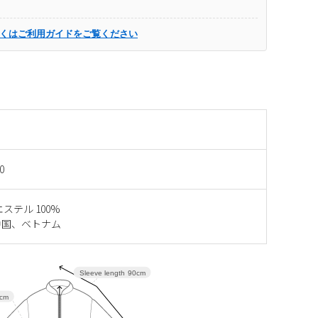
くはご利用ガイドをご覧ください
0
ステル 100%
中国、ベトナム
Sleeve length
90cm
cm