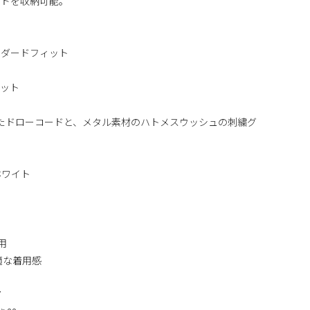
ードを収納可能。
ンダードフィット
ー
ケット
たドローコードと、メタル素材のハトメスウッシュの刺繍グ
ホワイト
用
適な着用感
7