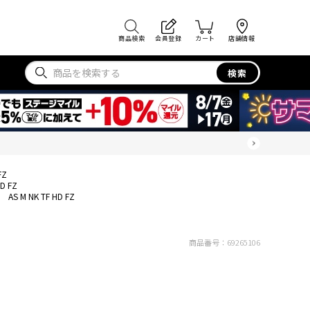
商品検索
会員登録
カート
店舗情報
検索
FZ
HD FZ
AS M NK TF HD FZ
商品番号：
69265106