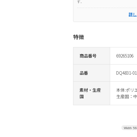
す。
詳し
特徴
商品番号
69265106
品番
DQ4831-01
素材・生産
本体:ポリエ
国
生産国：
Width
56