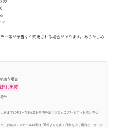
き88
0
93
き94
カラー等が予告なく変更される場合があります。あらかじめ
庫が揃う場合
翌日に出荷
場合
出荷までに4日～7日程度お時間を頂く場合もございます（お取り寄せ・
ク、お盆等）やセール時期は, 通常よりも多く日数を頂く場合がございま