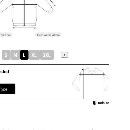
66.5cm
Hem width
48cm
S
M
L
XL
2XL
nded
 type