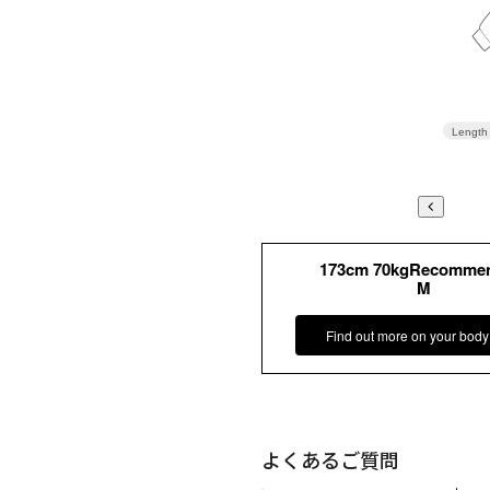
Length
173cm 70kgRecomme
M
Find out more on your body
よくあるご質問