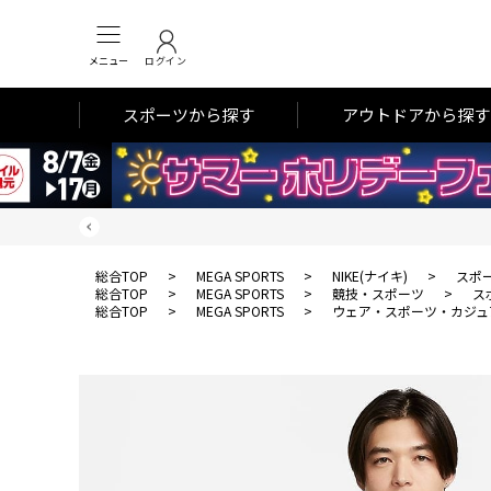
メニュー
ログイン
スポーツから探す
アウトドアから探す
総合TOP
>
MEGA SPORTS
>
NIKE(ナイキ)
>
スポ
総合TOP
>
MEGA SPORTS
>
競技・スポーツ
>
ス
総合TOP
>
MEGA SPORTS
>
ウェア・スポーツ・カジュ