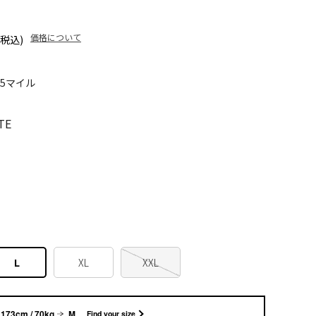
価格について
(税込)
35マイル
TE
L
XL
XXL
173cm / 70kg
M
Find your size