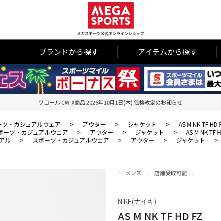
メガスポーツ公式オンラインショップ
ブランドから探す
アイテムから探す
ワコール CW-X商品 2026年10月1日(木) 価格改定のお知らせ
ーツ・カジュアルウェア
>
アウター
>
ジャケット
>
AS M NK TF HD 
ポーツ・カジュアルウェア
>
アウター
>
ジャケット
>
AS M NK TF 
アル
>
スポーツ・カジュアルウェア
>
アウター
>
ジャケット
>
メンズ
店舗受取可能
NIKE(ナイキ)
AS M NK TF HD FZ