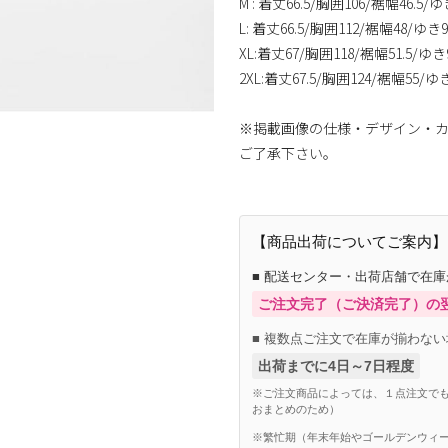
M : 着丈66.5/胸囲106/裾幅46.5/ゆ
L: 着丈66.5/胸囲112/裾幅48/ゆき9
XL:着丈67/胸囲118/裾幅51.5/ゆき
2XL:着丈67.5/胸囲124/裾幅55/ゆ
※掲載画像の仕様・デザイン・
ご了承下さい。
【商品出荷についてご案内】
■ 配送センター・出荷店舗で在
ご注文完了（ご決済完了）の
■ 複数点ご注文で在庫が揃わない
出荷までに4日～7日程度
※ご注文商品によっては、１点注文でも
おまとめのため）
※繁忙期（年末年始やゴールデンウィー