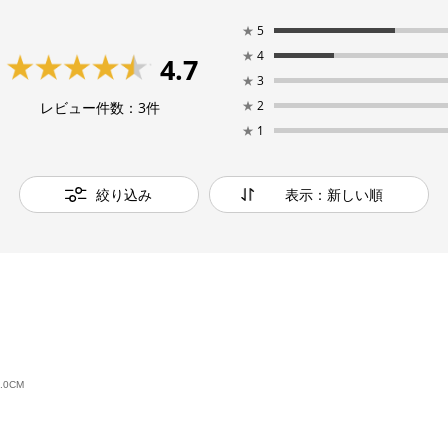
★
5
★
4
4.7
★
3
★
2
レビュー件数：
3
件
★
1
絞り込み
表示：新しい順
.0CM