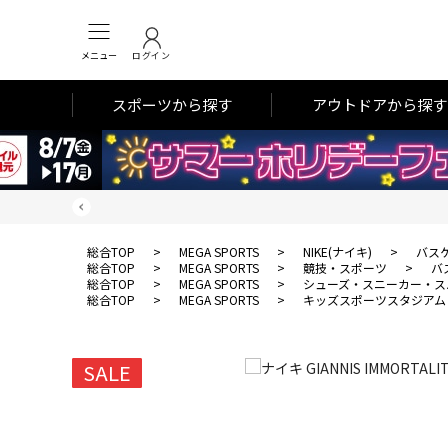
メニュー
ログイン
スポーツから探す
アウトドアから探す
総合TOP
>
MEGA SPORTS
>
NIKE(ナイキ)
>
バス
総合TOP
>
MEGA SPORTS
>
競技・スポーツ
>
バ
総合TOP
>
MEGA SPORTS
>
シューズ・スニーカー・ス
総合TOP
>
MEGA SPORTS
>
キッズスポーツスタジアム
SALE