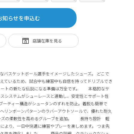
お知らせを申込む
大なバスケットボール選手をイメージしたシューズ。 どこで
えているため、試合中も練習中も自信を持ってドリブルでき
、コートの新たな伝説になる準備は万全です。 本格的なサ
ネスシステムがシューレースと連動し、安定性とサポート性
スのブーティー構造がシュータンのずれを防止。着脱も簡単で
ヘリンボーンパターンのラバーアウトソールで、優れた耐久
ューズの柔軟性を高めるグルーブを追加。 長持ち設計 軽
により、一日中快適に練習やプレーを楽しめます。 つま先
耐久性を強化しました。 商品の詳細 クラシックなシュ