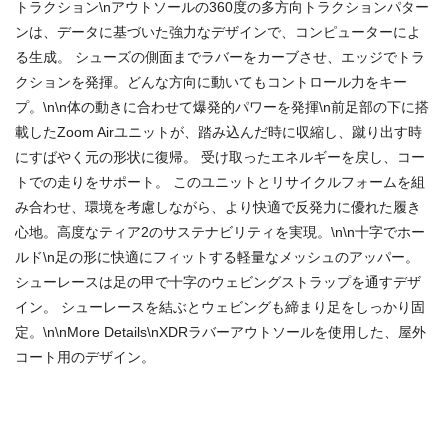
トラクション\nアウトソールの360度の多方向トラクションパター
ンは、データに基づいた強力なデザインで、コンピューターによ
る生成。 シューズの側面までラバーをカーブさせ、エッジでトラ
クションを発揮。どんな方向に動いてもコントロール力をキー
プ。\n\n体の動きに合わせて爆発的パワーを発揮\n前足部の下に搭
載したZoom Airユニットが、踏み込んだ時に収縮し、蹴り出す時
にすばやく元の形状に復帰。 受け取ったエネルギーを戻し、コー
トでの走りをサポート。 このユニットとリサイクルフォームを組
み合わせ、環境を考慮しながら、より快適で反発力に優れた履き
心地。高度なティア2のサステナビリティを実現。\n\n十字でホー
ルド\n足の形に快適にフィットする軽量なメッシュのアッパー。
シューレースは足の甲で十字のウェビングストラップを通すデザ
イン。 シューレースを結ぶとウェビングも締まり足をしっかり固
定。\n\nMore Details\nXDRラバーアウトソールを使用した、屋外
コート用のデザイン。
商品番号：69269868