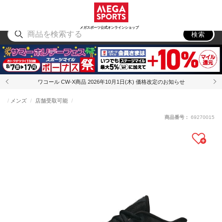
スポーツ
アウトドア
ブランド
アイテム
から探す
から探す
から探す
から探す
メガスポーツ公式オンラインショップ
検索
ワコール CW-X商品 2026年10月1日(木) 価格改定のお知らせ
メンズ
店舗受取可能
商品番号：
69270015