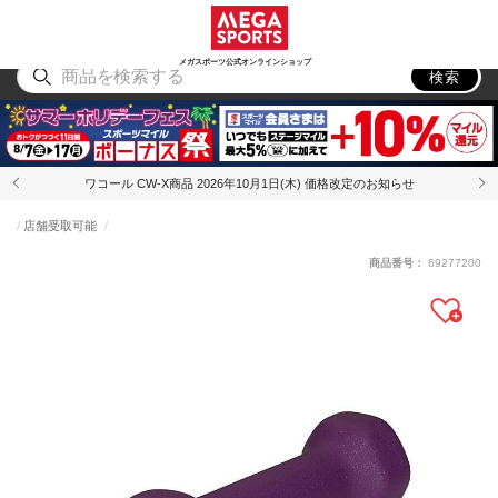
スポーツ
アウトドア
ブランド
アイテム
から探す
から探す
から探す
から探す
メガスポーツ公式オンラインショップ
検索
ワコール CW-X商品 2026年10月1日(木) 価格改定のお知らせ
店舗受取可能
商品番号：
69277200