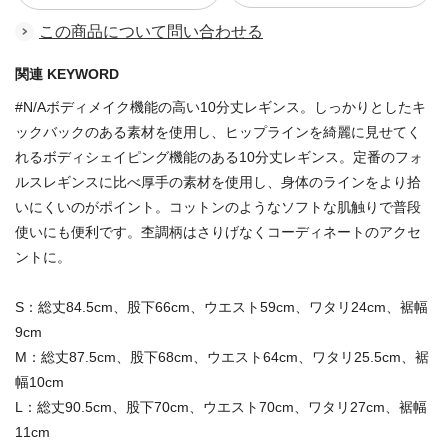
この商品について問い合わせる
関連 KEYWORD
#N/Aボディメイク機能の高い10分丈レギンス。しっかりとしたキ
ックバックのある素材を使用し、ヒップラインを綺麗に見せてく
れるボディシェイピング機能のある10分丈レギンス。定番のフォ
ルスレギンスに比べ厚手の素材を使用し、身体のラインをより拾
いにくいのがポイント。コットンのようなソフトな肌触りで普段
使いにも便利です。杢調柄はさりげなくコーディネートのアクセ
ントに。
S：総丈84.5cm、股下66cm、ウエスト59cm、ワタリ24cm、裾幅
9cm
M：総丈87.5cm、股下68cm、ウエスト64cm、ワタリ25.5cm、裾
幅10cm
L：総丈90.5cm、股下70cm、ウエスト70cm、ワタリ27cm、裾幅
11cm