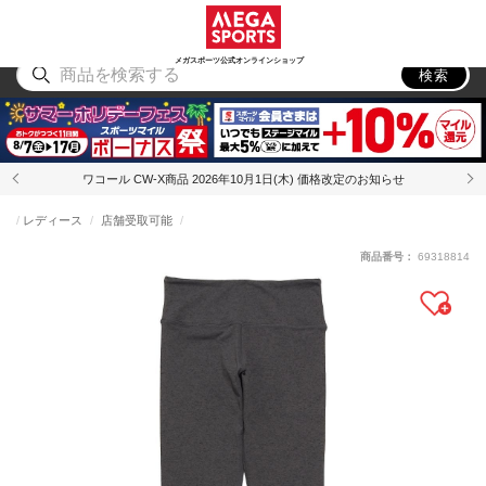
スポーツ
アウトドア
ブランド
アイテム
から探す
から探す
から探す
から探す
メガスポーツ公式オンラインショップ
検索
ワコール CW-X商品 2026年10月1日(木) 価格改定のお知らせ
レディース
店舗受取可能
商品番号：
69318814