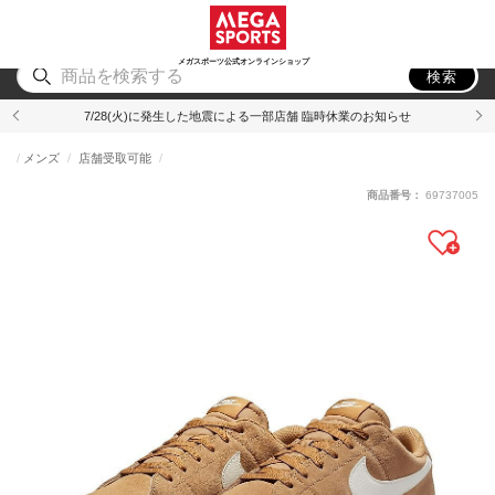
スポーツ
アウトドア
ブランド
アイテム
から探す
から探す
から探す
から探す
メガスポーツ公式オンラインショップ
検索
7/28(火)に発生した地震による一部店舗 臨時休業のお知らせ
メンズ
店舗受取可能
商品番号：
69737005