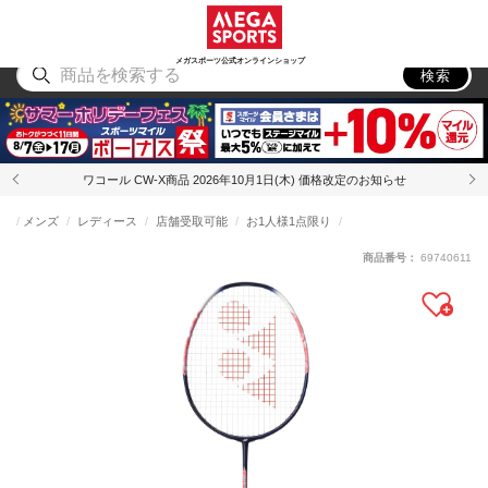
スポーツ
アウトドア
ブランド
アイテム
から探す
から探す
から探す
から探す
メガスポーツ公式オンラインショップ
検索
ワコール CW-X商品 2026年10月1日(木) 価格改定のお知らせ
メンズ
レディース
店舗受取可能
お1人様1点限り
商品番号：
69740611