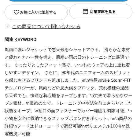
お気に入りに追加する
この商品について問い合わせる
関連 KEYWORD
風雨に強いジャケットで悪天候をシャットアウト。 滑らかな素材
と優れたカバー性を備え、肌寒い雨の日のトレーニングに最適で
す。 ゆったりとしたフィット感で、いつものウェアの上に重ね着
しやすいデザイン。 さらに、90年代のユニフォームのスピリット
を感じさせるプリントを追加しました。\n\n特長\nNike Storm-FIT
テクノロジーが、風雨などの悪天候をブロック。荒れ模様の過酷
な天候でも、快適な着心地をキープします。\n丈夫で滑らかなウー
ブン素材。\n長めの丈で、トレーニング中や試合前にさらりとした
状態をキープ。\n袖口の面ファスナーでカバー範囲を調節可能。\n
小物を安全に収納できるスナップボタン付きポケット。\n\n商品の
詳細\nフードはドローコードで調節可能\nポリエステル100％\n洗
濯機洗い可能