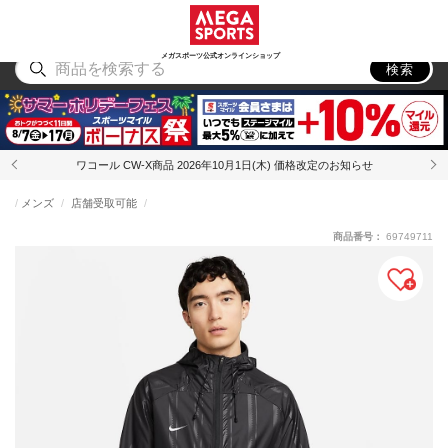
スポーツ
アウトドア
ブランド
アイテム
から探す
から探す
から探す
から探す
メガスポーツ公式オンラインショップ
検索
ワコール CW-X商品 2026年10月1日(木) 価格改定のお知らせ
メンズ
店舗受取可能
商品番号：
69749711