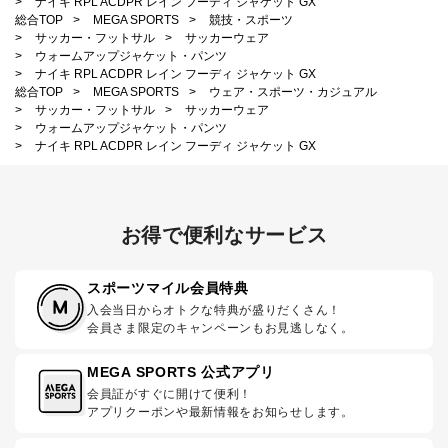
>
ナイキ RPL ACDPR レイン フーディ ジャケット GX
総合TOP
>
MEGA SPORTS
>
競技・スポーツ
>
サッカー・フットサル
>
サッカーウェア
>
ウォームアップジャケット・パンツ
>
ナイキ RPL ACDPR レイン フーディ ジャケット GX
総合TOP
>
MEGA SPORTS
>
ウェア・スポーツ・カジュアル
>
サッカー・フットサル
>
サッカーウェア
>
ウォームアップジャケット・パンツ
>
ナイキ RPL ACDPR レイン フーディ ジャケット GX
お得で便利なサービス
スポーツマイル会員特典
入会当日からオトクな特典が盛りだくさん！
会員さま限定のキャンペーンもお見逃しなく。
MEGA SPORTS 公式アプリ
会員証がすぐに開けて便利！
アプリクーポンや最新情報をお知らせします。