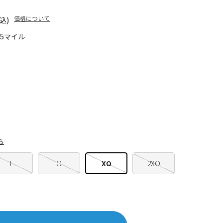
価格について
込)
55マイル
ら
L
O
XO
2XO