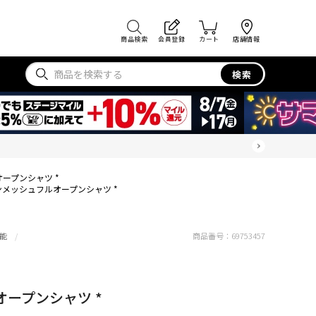
商品検索
会員登録
カート
店舗情報
検索
ープンシャツ *
メッシュフルオープンシャツ *
能
商品番号：
69753457
ープンシャツ *