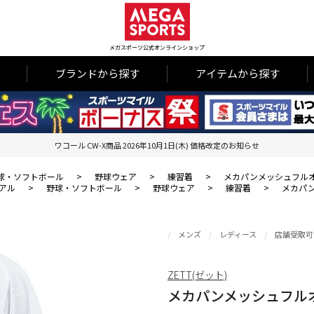
メガスポーツ公式オンラインショップ
ブランドから探す
アイテムから探す
ワコール CW-X商品 2026年10月1日(木) 価格改定のお知らせ
球・ソフトボール
>
野球ウェア
>
練習着
>
メカパンメッシュフルオ
アル
>
野球・ソフトボール
>
野球ウェア
>
練習着
>
メカパン
メンズ
レディース
店舗受取可
ZETT(ゼット)
メカパンメッシュフルオ