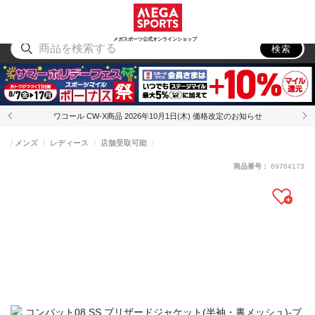
スポーツ
アウトドア
ブランド
アイテム
から探す
から探す
から探す
から探す
メガスポーツ公式オンラインショップ
検索
ワコール CW-X商品 2026年10月1日(木) 価格改定のお知らせ
メンズ
レディース
店舗受取可能
商品番号：
69764173