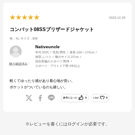
2023.12.29
コンバット08SSブリザードジャケット
色：XL
サイズ：B/B
Nativeuncle
年代:
50代
性別:
男性
身長:
166～170cm
体型:
ふつう
靴のサイズ:
27cm
現在実施のスポーツ:
野球
スポーツ・アウトドア歴:
3年以上
軽くてゆったり感があり着心地が良い。
ポケットがついているのも嬉しい。
参考になった
0
Like!
0
※レビューを書くには
ログイン
が必要です。