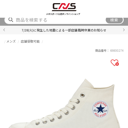
SHOES
WEAR
ACCESSORY
BRAND
RANKING
メガスポーツ公式オンラインショップ
検索
7/28(火)に発生した地震による一部店舗 臨時休業のお知らせ
メンズ
店舗受取可能
商品番号：
69800274