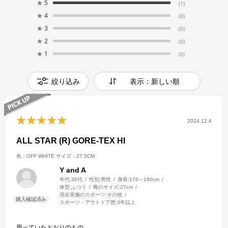
★
5
(1)
★
4
(0)
★
3
(0)
★
2
(0)
★
1
(0)
絞り込み
表示：新しい順
2024.12.4
ALL STAR (R) GORE-TEX HI
色：OFF WHITE
サイズ：27.5CM
Y and A
年代:
30代
性別:
男性
身長:
176～180cm
体型:
ふつう
靴のサイズ:
27cm
現在実施のスポーツ:
その他
スポーツ・アウトドア歴:
3年以上
思っていたとおりのもの。