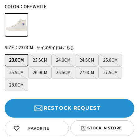
COLOR：OFF WHITE
SIZE：23.0CM
サイズガイドはこちら
23.0CM
23.5CM
24.0CM
24.5CM
25.0CM
25.5CM
26.0CM
26.5CM
27.0CM
27.5CM
28.0CM
RESTOCK REQUEST
FAVORITE