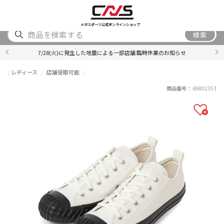
SHOES
WEAR
ACCESSORY
BRAND
RANKING
メガスポーツ公式オンラインショップ
検索
7/28(火)に発生した地震による一部店舗 臨時休業のお知らせ
レディース
店舗受取可能
商品番号：
69802353