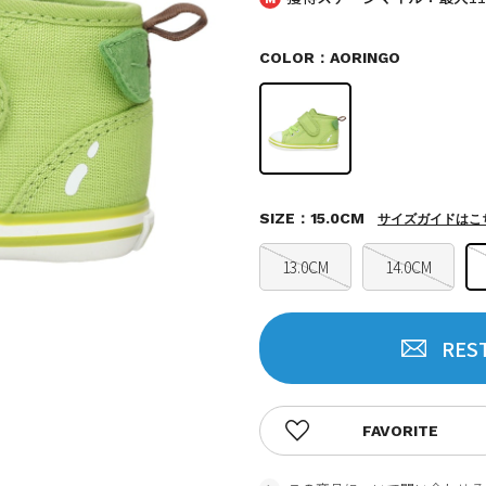
COLOR：AORINGO
SIZE：15.0CM
サイズガイドはこ
13.0CM
14.0CM
RES
FAVORITE