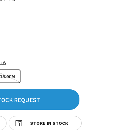
ちら
15.0CM
TOCK REQUEST