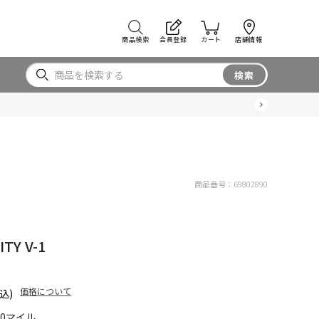
商品検索
会員登録
カート
店舗情報
検索
商品番号：
69802890
ITY V-1
価格について
込)
10マイル