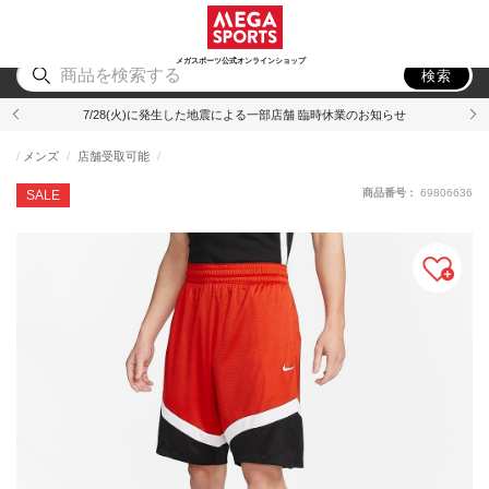
スポーツ
アウトドア
ブランド
アイテム
から探す
から探す
から探す
から探す
メガスポーツ公式オンラインショップ
検索
7/28(火)に発生した地震による一部店舗 臨時休業のお知らせ
メンズ
店舗受取可能
商品番号：
69806636
SALE