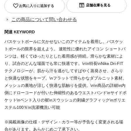
お気に入りに追加する
この商品について問い合わせる
関連 KEYWORD
バスケットボールに欠かせないこのアイテムを着用し、バスケッ
トボールの限界を超えよう。 速乾性に優れたアイコン ショートパ
ンツは、軽くてゆったりとした着用感が持続。滑らかな素材によ
り、試合のどんな場面でも常に快適です。\n\n特長\nNike Dri-FIT
テクノロジーが、肌から汗を逃がしてすばやく蒸発させ、さらり
と快適な状態をキープ。\nフラットで滑らかなダブルニット素材。
メッシュの裏地が涼しく快適な肌触りを提供。\n\n商品の詳細\n内
側にドローコードが付いた伸縮性のあるウエストバンド\nサイドポ
ケット\nベント入りの裾\nスウッシュの刺繍グラフィック\nポリエ
ステル100％\n洗濯機洗い可能
※掲載画像の仕様・デザイン・カラー等が予告なく変更される場
合があります。あらかじめご了承下さい。