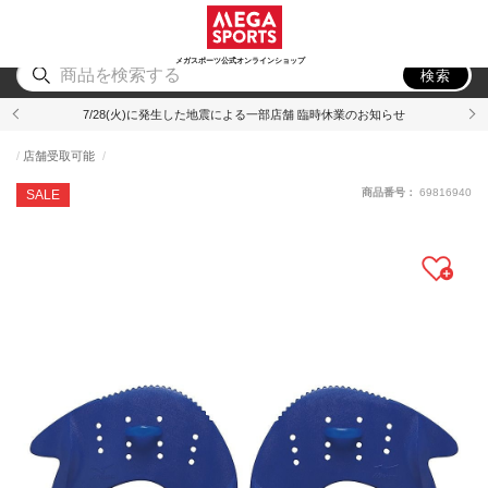
スポーツ
アウトドア
ブランド
アイテム
から探す
から探す
から探す
から探す
メガスポーツ公式オンラインショップ
検索
7/28(火)に発生した地震による一部店舗 臨時休業のお知らせ
店舗受取可能
商品番号：
69816940
SALE