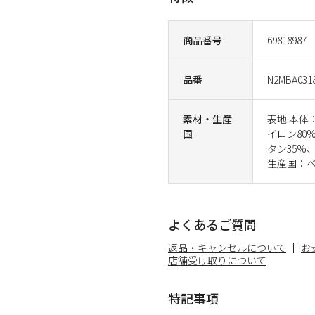
商品番号
69818987
品番
N2MBA031
素材・生産
表地 本体
国
イロン80
タン35%
生産国：
よくあるご質問
返品・キャンセルについて
お
店舗受け取りについて
特記事項