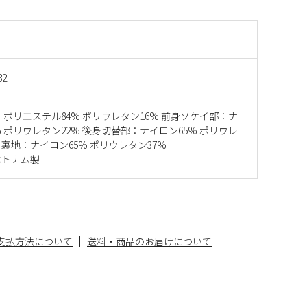
82
：ポリエステル84% ポリウレタン16% 前身ソケイ部：ナ
% ポリウレタン22% 後身切替部：ナイロン65% ポリウレ
、裏地：ナイロン65% ポリウレタン37%
ベトナム製
支払方法について
送料・商品のお届けについて