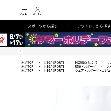
メニュー
ログイン
スポーツから探す
アウトドアから探す
総合TOP
>
MEGA SPORTS
>
MIZUNO(ミズノ)
>
ス
総合TOP
>
MEGA SPORTS
>
競技・スポーツ
>
ス
総合TOP
>
MEGA SPORTS
>
ウェア・スポーツ・カジュ