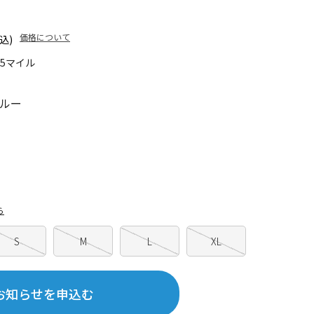
価格について
込)
85マイル
ルー
ら
S
M
L
XL
お知らせを申込む