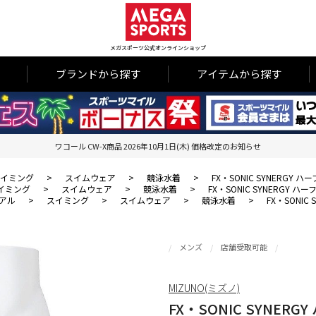
メガスポーツ公式オンラインショップ
ブランドから探す
アイテムから探す
ワコール CW-X商品 2026年10月1日(木) 価格改定のお知らせ
イミング
>
スイムウェア
>
競泳水着
>
FX・SONIC SYNERGY 
イミング
>
スイムウェア
>
競泳水着
>
FX・SONIC SYNERGY ハ
アル
>
スイミング
>
スイムウェア
>
競泳水着
>
FX・SONIC
メンズ
店舗受取可能
MIZUNO(ミズノ)
FX・SONIC SYNER