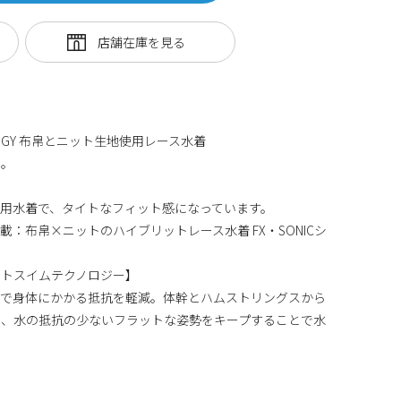
YNERGY 布帛とニット生地使用レース水着
ん。
用水着で、タイトなフィット感になっています。
：布帛×ニットのハイブリットレース水着 FX・SONICシ
ットスイムテクノロジー】
とで身体にかかる抵抗を軽減。体幹とハムストリングスから
し、水の抵抗の少ないフラットな姿勢をキープすることで水