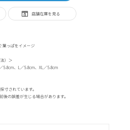
てそよぐ葉っぱをイメージ
寸法）＞
5.8cm、L／5.8cm、XL／5.8cm
り採寸されています。
m前後の誤差が生じる場合があります。