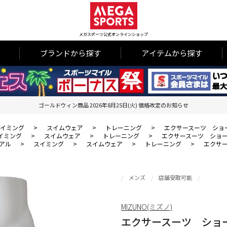
メガスポーツ公式オンラインショップ
ブランドから探す
アイテムから探す
ゴールドウィン商品 2026年8月25日(火) 価格改定のお知らせ
イミング
>
スイムウェア
>
トレーニング
>
エクサースーツ ショ
イミング
>
スイムウェア
>
トレーニング
>
エクサースーツ ショ
アル
>
スイミング
>
スイムウェア
>
トレーニング
>
エクサ
メンズ
店舗受取可能
MIZUNO(ミズノ)
エクサースーツ ショ