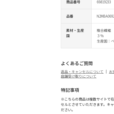
商品番号
69819233
品番
N2MBA069
素材・生産
複合繊維 
国
３％
生産国：
よくあるご質問
返品・キャンセルについて
お
店舗受け取りについて
特記事項
※こちらの商品は複数サイトで
セルとさせていただきます。キ
ださい。