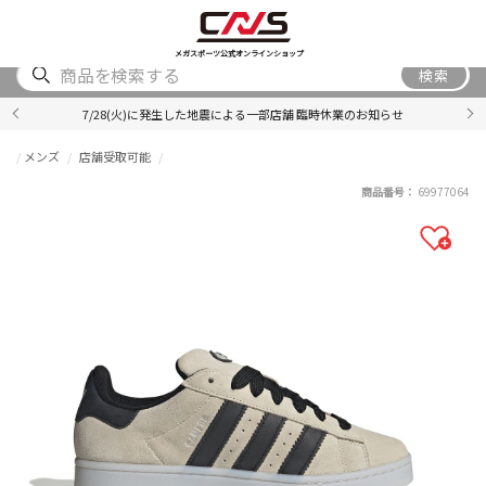
SHOES
WEAR
ACCESSORY
BRAND
RANKING
メガスポーツ公式オンラインショップ
検索
7/28(火)に発生した地震による一部店舗 臨時休業のお知らせ
メンズ
店舗受取可能
商品番号：
69977064