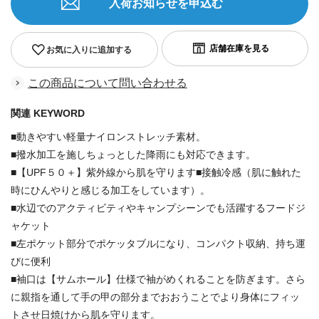
入荷お知らせを申込む
お気に入りに追加する
この商品について問い合わせる
関連 KEYWORD
■動きやすい軽量ナイロンストレッチ素材。
■撥水加工を施しちょっとした降雨にも対応できます。
■【UPF５０＋】紫外線から肌を守ります■接触冷感（肌に触れた
時にひんやりと感じる加工をしています）。
■水辺でのアクティビティやキャンプシーンでも活躍するフードジ
ャケット
■左ポケット部分でポケッタブルになり、コンパクト収納、持ち運
びに便利
■袖口は【サムホール】仕様で袖がめくれることを防ぎます。さら
に親指を通して手の甲の部分までおおうことでより身体にフィッ
トさせ日焼けから肌を守ります。