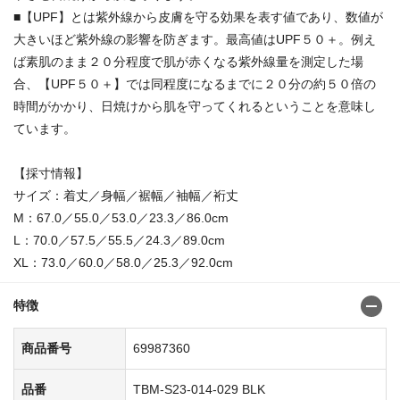
■【UPF】とは紫外線から皮膚を守る効果を表す値であり、数値が
大きいほど紫外線の影響を防ぎます。最高値はUPF５０＋。例え
ば素肌のまま２０分程度で肌が赤くなる紫外線量を測定した場
合、【UPF５０＋】では同程度になるまでに２０分の約５０倍の
時間がかかり、日焼けから肌を守ってくれるということを意味し
ています。
【採寸情報】
サイズ：着丈／身幅／裾幅／袖幅／裄丈
M：67.0／55.0／53.0／23.3／86.0cm
L：70.0／57.5／55.5／24.3／89.0cm
XL：73.0／60.0／58.0／25.3／92.0cm
特徴
商品番号
69987360
品番
TBM-S23-014-029 BLK