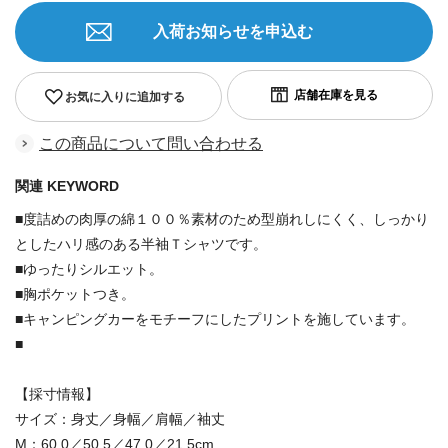
入荷お知らせを申込む
お気に入りに追加する
この商品について問い合わせる
関連 KEYWORD
■度詰めの肉厚の綿１００％素材のため型崩れしにくく、しっかり
としたハリ感のある半袖Ｔシャツです。
■ゆったりシルエット。
■胸ポケットつき。
■キャンピングカーをモチーフにしたプリントを施しています。
■
【採寸情報】
サイズ：身丈／身幅／肩幅／袖丈
M：60.0／50.5／47.0／21.5cm