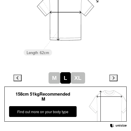
Length
62cm
M
L
XL
158cm 51kgRecommended
M
Find out more on your body type