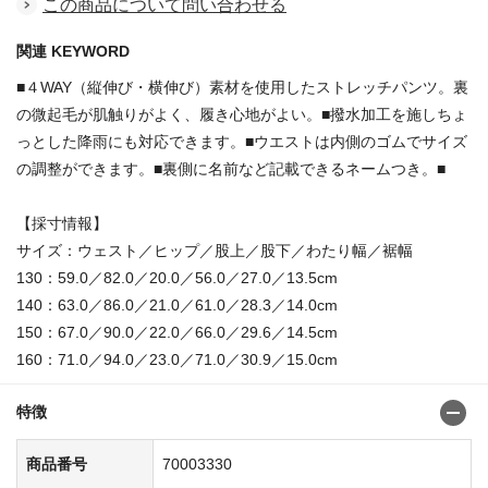
この商品について問い合わせる
関連 KEYWORD
■４WAY（縦伸び・横伸び）素材を使用したストレッチパンツ。裏
の微起毛が肌触りがよく、履き心地がよい。■撥水加工を施しちょ
っとした降雨にも対応できます。■ウエストは内側のゴムでサイズ
の調整ができます。■裏側に名前など記載できるネームつき。■
【採寸情報】
サイズ：ウェスト／ヒップ／股上／股下／わたり幅／裾幅
130：59.0／82.0／20.0／56.0／27.0／13.5cm
140：63.0／86.0／21.0／61.0／28.3／14.0cm
150：67.0／90.0／22.0／66.0／29.6／14.5cm
160：71.0／94.0／23.0／71.0／30.9／15.0cm
特徴
商品番号
70003330