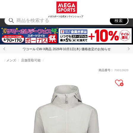
スポーツ
アウトドア
ブランド
アイテム
から探す
から探す
から探す
から探す
メガスポーツ公式オンラインショップ
検索
ワコール CW-X商品 2026年10月1日(木) 価格改定のお知らせ
メンズ
店舗受取可能
商品番号：
70012620