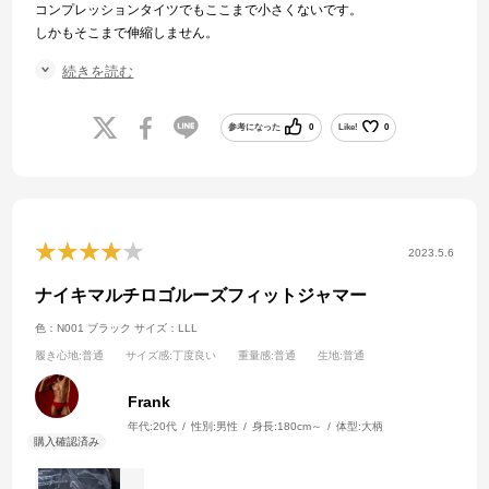
コンプレッションタイツでもここまで小さくないです。
しかもそこまで伸縮しません。
日本サイズでSとなっていますが、XSのようです。
続きを読む
私の体型は表記サイズ上限位ですが、破れそうなくらいピチピチで
す。
ウエストは履くときにはゴムが切れそうです。
参考になった
0
Like!
0
太ももも不自然なくらい食い込みます。
水着なので、返品もできず、諦めて処分しました。
ウエストも太ももも
2023.5.6
ナイキマルチロゴルーズフィットジャマー
色：N001 ブラック
サイズ：LLL
履き心地
:普通
サイズ感
:丁度良い
重量感
:普通
生地
:普通
Frank
年代:
20代
性別:
男性
身長:
180cm～
体型:
大柄