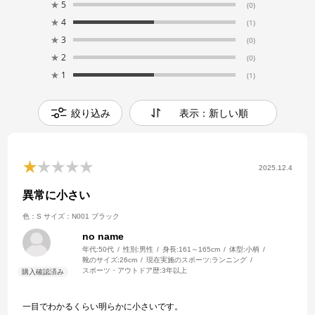
★
5
(0)
★
4
(1)
★
3
(0)
★
2
(0)
★
1
(1)
絞り込み
表示：新しい順
2025.12.4
異常に小さい
色：S
サイズ：N001 ブラック
no name
年代:
50代
性別:
男性
身長:
161～165cm
体型:
小柄
靴のサイズ:
26cm
現在実施のスポーツ:
ランニング
スポーツ・アウトドア歴:
3年以上
一目でわかるくらい明らかに小さいです。