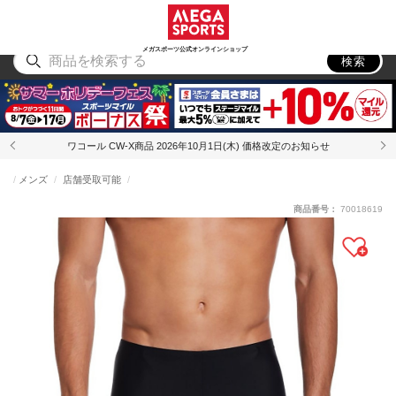
スポーツ
アウトドア
ブランド
アイテム
から探す
から探す
から探す
から探す
メガスポーツ公式オンラインショップ
検索
ワコール CW-X商品 2026年10月1日(木) 価格改定のお知らせ
メンズ
店舗受取可能
商品番号：
70018619