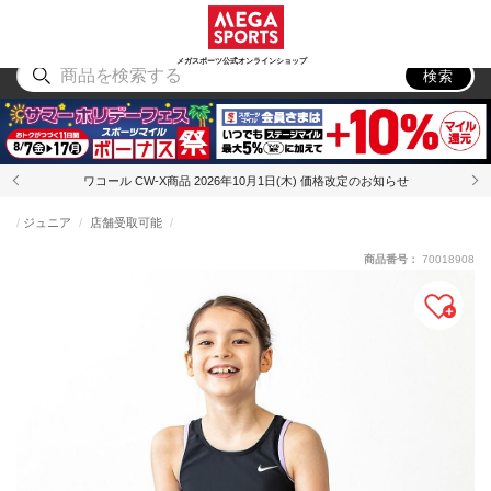
スポーツ
アウトドア
ブランド
アイテム
から探す
から探す
から探す
から探す
メガスポーツ公式オンラインショップ
検索
ワコール CW-X商品 2026年10月1日(木) 価格改定のお知らせ
ジュニア
店舗受取可能
商品番号：
70018908