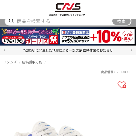
SHOES
WEAR
ACCESSORY
BRAND
RANKING
メガスポーツ公式オンラインショップ
検索
7/28(火)に発生した地震による一部店舗 臨時休業のお知らせ
メンズ
店舗受取可能
商品番号：
70138938