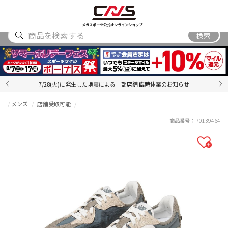
SHOES
WEAR
ACCESSORY
BRAND
RANKING
メガスポーツ公式オンラインショップ
検索
7/28(火)に発生した地震による一部店舗 臨時休業のお知らせ
メンズ
店舗受取可能
商品番号：
70139464