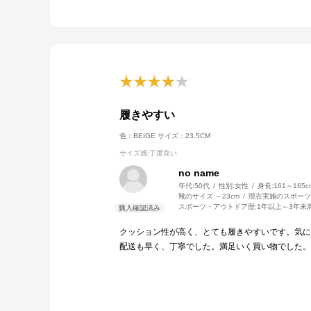
履きやすい
色：BEIGE
サイズ：23.5CM
サイズ感
:丁度良い
no name
年代:
50代
性別:
女性
身長:
161～165c
靴のサイズ:
～23cm
現在実施のスポーツ
スポーツ・アウトドア歴:
1年以上～3年未
クッション性が高く、とても履きやすいです。気に
配送も早く、丁寧でした。満足いく買い物でした。