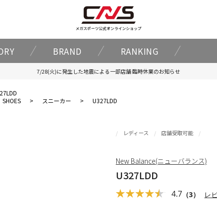
メガスポーツ公式オンラインショップ
ORY
BRAND
RANKING
7/28(火)に発生した地震による一部店舗 臨時休業のお知らせ
27LDD
SHOES
>
スニーカー
>
U327LDD
レディース
店舗受取可能
New Balance(ニューバランス)
U327LDD
4.7
（3）
レ