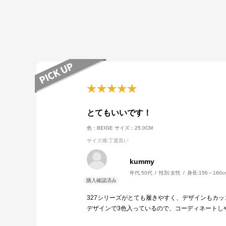
とてもいいです！
色：BEIGE
サイズ：25.0CM
サイズ感
:丁度良い
kummy
年代:
50代
性別:
女性
身長:
156～160c
327シリーズがとても履きやすく、デザインもカ
デザインで3色入っているので、コーディネートし