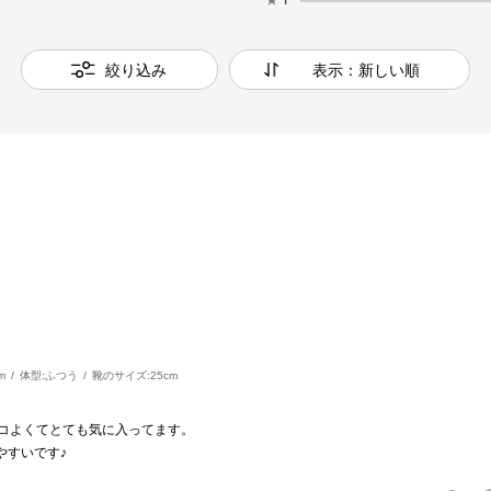
絞り込み
表示：新しい順
m
体型:
ふつう
靴のサイズ:
25cm
ッコよくてとても気に入ってます。
やすいです♪