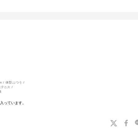
m
体型:
ふつう
:
テニス
満
入っています。