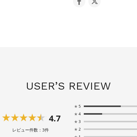
USER’S REVIEW
★
5
★
4
4.7
★
3
★
2
レビュー件数：
3
件
★
1