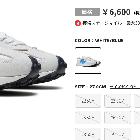
￥6,600
(税
獲得ステージマイル：最大
3
COLOR：WHITE/BLUE
SIZE：27.0CM
サイズガイドはこ
22.5CM
23.0CM
25.5CM
26.0CM
28.5CM
29.0CM