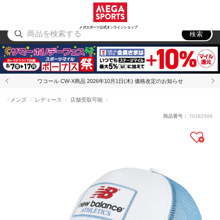
スポーツ
アウトドア
ブランド
アイテム
から探す
から探す
から探す
から探す
メガスポーツ公式オンラインショップ
検索
ワコール CW-X商品 2026年10月1日(木) 価格改定のお知らせ
メンズ
レディース
店舗受取可能
商品番号：
70182506