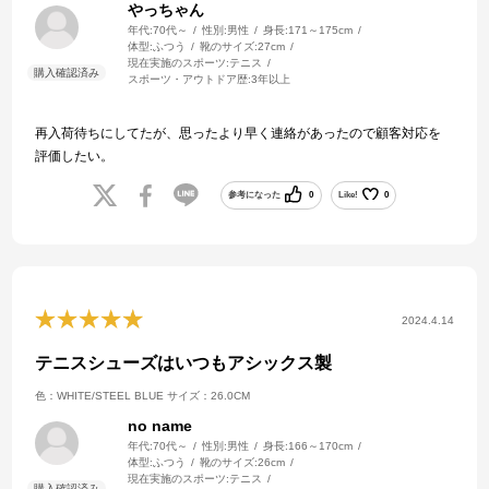
やっちゃん
年代:
70代～
性別:
男性
身長:
171～175cm
体型:
ふつう
靴のサイズ:
27cm
現在実施のスポーツ:
テニス
スポーツ・アウトドア歴:
3年以上
再入荷待ちにしてたが、思ったより早く連絡があったので顧客対応を
評価したい。
参考になった
0
Like!
0
2024.4.14
テニスシューズはいつもアシックス製
色：WHITE/STEEL BLUE
サイズ：26.0CM
no name
年代:
70代～
性別:
男性
身長:
166～170cm
体型:
ふつう
靴のサイズ:
26cm
現在実施のスポーツ:
テニス