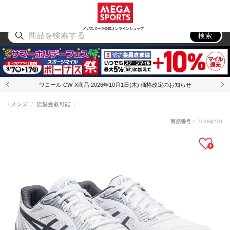
スポーツ
アウトドア
ブランド
アイテム
から探す
から探す
から探す
から探す
メガスポーツ公式オンラインショップ
検索
ワコール CW-X商品 2026年10月1日(木) 価格改定のお知らせ
メンズ
店舗受取可能
商品番号：
70184270