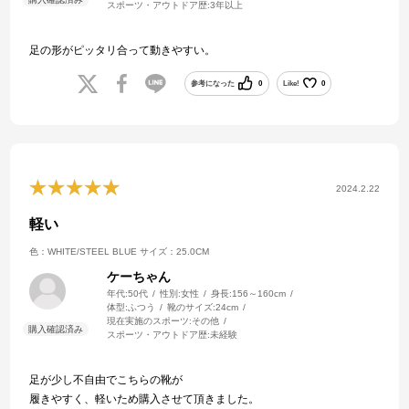
スポーツ・アウトドア歴:
3年以上
足の形がピッタリ合って動きやすい。
参考になった
0
Like!
0
2024.2.22
軽い
色：WHITE/STEEL BLUE
サイズ：25.0CM
ケーちゃん
年代:
50代
性別:
女性
身長:
156～160cm
体型:
ふつう
靴のサイズ:
24cm
現在実施のスポーツ:
その他
スポーツ・アウトドア歴:
未経験
足が少し不自由でこちらの靴が
履きやすく、軽いため購入させて頂きました。