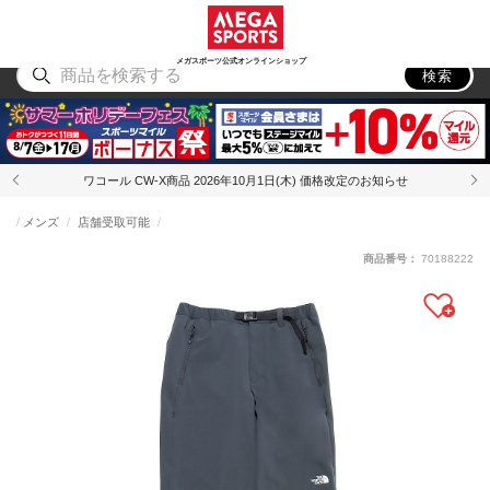
スポーツ
アウトドア
ブランド
アイテム
から探す
から探す
から探す
から探す
メガスポーツ公式オンラインショップ
検索
ワコール CW-X商品 2026年10月1日(木) 価格改定のお知らせ
メンズ
店舗受取可能
商品番号：
70188222