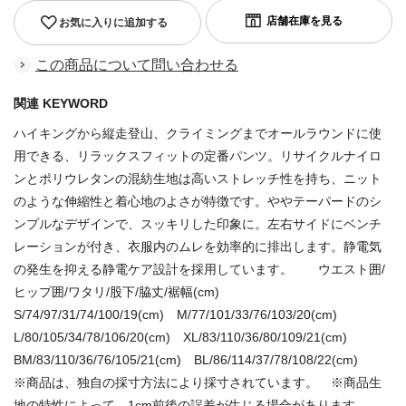
お気に入りに追加する
この商品について問い合わせる
関連 KEYWORD
ハイキングから縦走登山、クライミングまでオールラウンドに使
用できる、リラックスフィットの定番パンツ。リサイクルナイロ
ンとポリウレタンの混紡生地は高いストレッチ性を持ち、ニット
のような伸縮性と着心地のよさが特徴です。ややテーパードのシ
ンプルなデザインで、スッキリした印象に。左右サイドにベンチ
レーションが付き、衣服内のムレを効率的に排出します。静電気
の発生を抑える静電ケア設計を採用しています。 ウエスト囲/
ヒップ囲/ワタリ/股下/脇丈/裾幅(cm)
S/74/97/31/74/100/19(cm) M/77/101/33/76/103/20(cm)
L/80/105/34/78/106/20(cm) XL/83/110/36/80/109/21(cm)
BM/83/110/36/76/105/21(cm) BL/86/114/37/78/108/22(cm)
※商品は、独自の採寸方法により採寸されています。 ※商品生
地の特性によって、1cm前後の誤差が生じる場合があります。