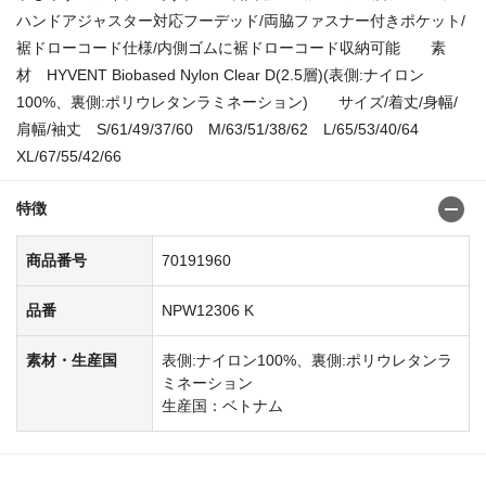
ハンドアジャスター対応フーデッド/両脇ファスナー付きポケット/
裾ドローコード仕様/内側ゴムに裾ドローコード収納可能 素
材 HYVENT Biobased Nylon Clear D(2.5層)(表側:ナイロン
100%、裏側:ポリウレタンラミネーション) サイズ/着丈/身幅/
肩幅/袖丈 S/61/49/37/60 M/63/51/38/62 L/65/53/40/64
XL/67/55/42/66
特徴
商品番号
70191960
品番
NPW12306 K
素材・生産国
表側:ナイロン100%、裏側:ポリウレタンラ
ミネーション
生産国：ベトナム