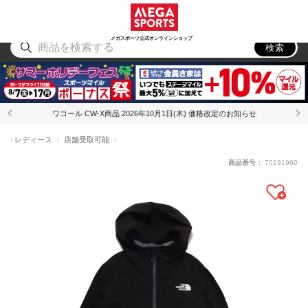
スポーツ
アウトドア
ブランド
アイテム
から探す
から探す
から探す
から探す
メガスポーツ公式オンラインショップ
検索
ワコール CW-X商品 2026年10月1日(木) 価格改定のお知らせ
レディース
店舗受取可能
商品番号：
70191960