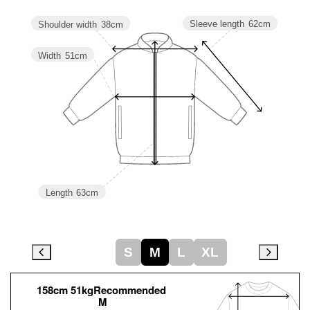
Sleeve length
62cm
Shoulder width
38cm
Width
51cm
Length
63cm
S
M
L
XL
158cm 51kgRecommended
M