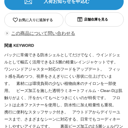
入荷お知らせを申込む
お気に入りに追加する
この商品について問い合わせる
関連 KEYWORD
パックに常備できる防水シェルとしてだけでなく、ウインドシェ
ルとして幅広く活用できる2.5層の軽量レインジャケットです。
ワンハンドアジャスター対応のフードをアップデート。 フィッ
ト感を高めつつ、視界をさえぎりにくい形状に仕上げていま
す。 素材には環境負荷の少ない植物由来のナイロンを一部使
用。 ビーズ加工を施した透明ラミネートフィルム・Clear-Dは肌
触りがよく、汗をかいてもべとつきにくいのが特長です。 フロ
ントは止水ファスナーを使用し、防水性に加え軽量性も重視。
携行に便利なスタッフサック付き。 アウトドアからデイリーユ
ースまで、さまざまなシーンに対応する、日常でもコーディネー
トしやすいアイテムです。 裏面ビーズ加工の2.5層シェル/ワン