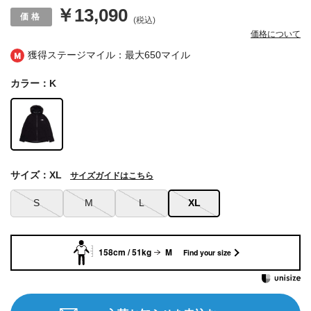
￥13,090
(税込)
価格について
獲得ステージマイル：最大
650マイル
カラー：K
サイズ：XL
サイズガイドはこちら
S
M
L
XL
158cm / 51kg
M
Find your size