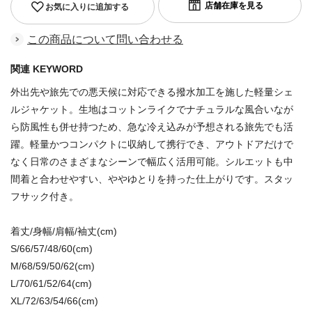
お気に入りに追加する
この商品について問い合わせる
関連 KEYWORD
外出先や旅先での悪天候に対応できる撥水加工を施した軽量シェ
ルジャケット。生地はコットンライクでナチュラルな風合いなが
ら防風性も併せ持つため、急な冷え込みが予想される旅先でも活
躍。軽量かつコンパクトに収納して携行でき、アウトドアだけで
なく日常のさまざまなシーンで幅広く活用可能。シルエットも中
間着と合わせやすい、ややゆとりを持った仕上がりです。スタッ
フサック付き。
着丈/身幅/肩幅/袖丈(cm)
S/66/57/48/60(cm)
M/68/59/50/62(cm)
L/70/61/52/64(cm)
XL/72/63/54/66(cm)