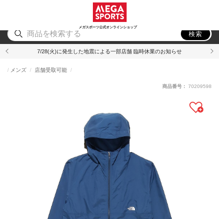
スポーツ
アウトドア
ブランド
アイテム
から探す
から探す
から探す
から探す
メガスポーツ公式オンラインショップ
検索
7/28(火)に発生した地震による一部店舗 臨時休業のお知らせ
メンズ
店舗受取可能
商品番号：
70209598