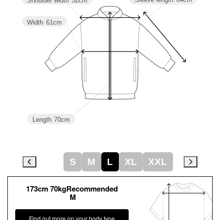
Width
61cm
Length
70cm
S
M
L
XL
XXL
173cm 70kgRecommended
M
Find out more on your body type