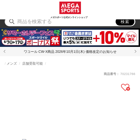
スポーツ
アウトドア
ブランド
アイテム
から探す
から探す
から探す
から探す
メガスポーツ公式オンラインショップ
検索
ワコール CW-X商品 2026年10月1日(木) 価格改定のお知らせ
メンズ
店舗受取可能
商品番号：
70231766