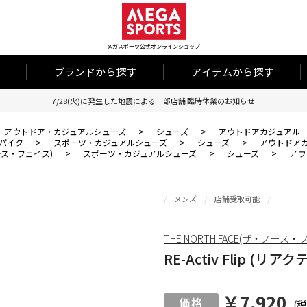
メガスポーツ公式オンラインショップ
ブランドから探す
アイテムから探す
7/28(火)に発生した地震による一部店舗 臨時休業のお知らせ
アウトドア・カジュアルシューズ
>
シューズ
>
アウトドアカジュアル
パイク
>
スポーツ・カジュアルシューズ
>
シューズ
>
アウトドア
・ノース・フェイス)
>
スポーツ・カジュアルシューズ
>
シューズ
>
アウ
メンズ
店舗受取可能
THE NORTH FACE(ザ・ノース・
RE-Activ Flip (リ
￥7,920
(税