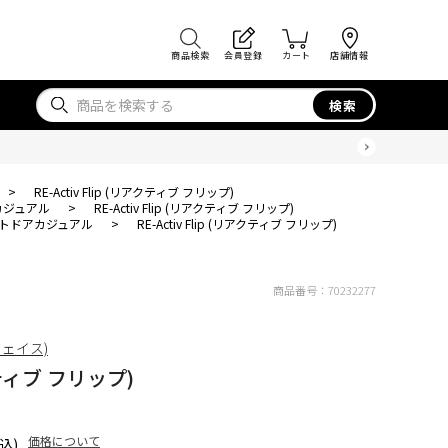
商品検索
会員登録
カート
店舗情報
検索
>
RE-Activ Flip (リアクティブ フリップ)
カジュアル
>
RE-Activ Flip (リアクティブ フリップ)
トドアカジュアル
>
RE-Activ Flip (リアクティブ フリップ)
商品番号：
70232277
フェイス)
アクティブ フリップ)
価格について
込)