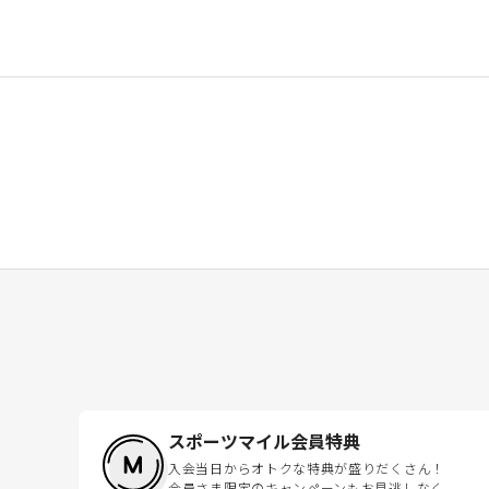
スポーツマイル会員特典
入会当日からオトクな特典が盛りだくさん！
会員さま限定のキャンペーンもお見逃しなく。