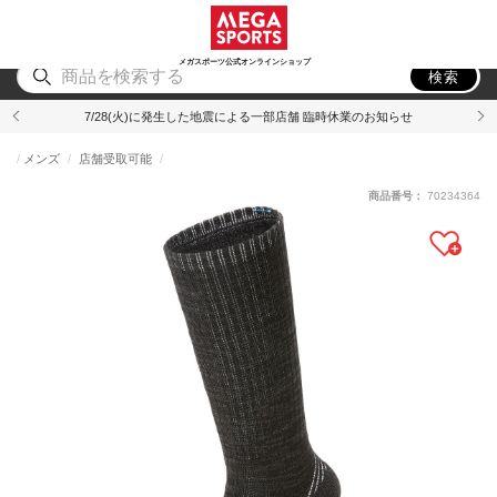
スポーツ
アウトドア
ブランド
アイテム
から探す
から探す
から探す
から探す
メガスポーツ公式オンラインショップ
検索
7/28(火)に発生した地震による一部店舗 臨時休業のお知らせ
メンズ
店舗受取可能
商品番号：
70234364