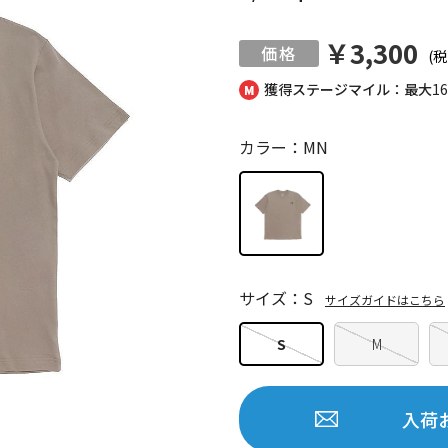
￥3,300
(税
獲得ステージマイル：最大
1
カラー：MN
サイズ：S
サイズガイドはこちら
S
M
入荷