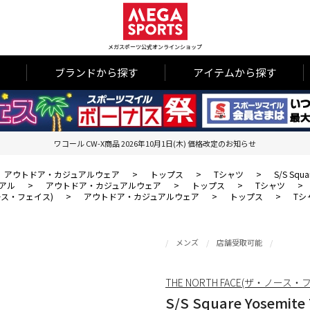
メガスポーツ公式オンラインショップ
ブランドから探す
アイテムから探す
ワコール CW-X商品 2026年10月1日(木) 価格改定のお知らせ
アウトドア・カジュアルウェア
>
トップス
>
Tシャツ
>
S/S Squ
アル
>
アウトドア・カジュアルウェア
>
トップス
>
Tシャツ
>
・ノース・フェイス)
>
アウトドア・カジュアルウェア
>
トップス
>
Tシ
メンズ
店舗受取可能
THE NORTH FACE(ザ・ノース・
S/S Square Yosem