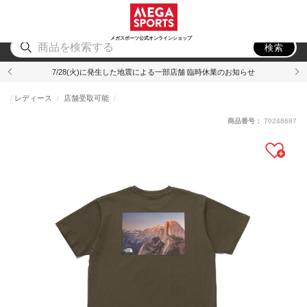
スポーツ
アウトドア
ブランド
アイテム
から探す
から探す
から探す
から探す
メガスポーツ公式オンラインショップ
検索
7/28(火)に発生した地震による一部店舗 臨時休業のお知らせ
レディース
店舗受取可能
商品番号：
70248687