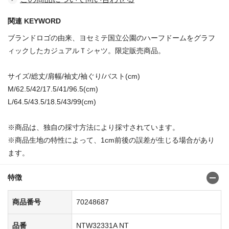
関連 KEYWORD
ブランドロゴの由来、ヨセミテ国立公園のハーフドームをグラフ
ィックしたカジュアルＴシャツ。限定販売商品。
サイズ/総丈/肩幅/袖丈/袖ぐり/バスト(cm)
M/62.5/42/17.5/41/96.5(cm)
L/64.5/43.5/18.5/43/99(cm)
※商品は、独自の採寸方法により採寸されています。
※商品生地の特性によって、1cm前後の誤差が生じる場合があり
ます。
特徴
商品番号
70248687
品番
NTW32331A NT