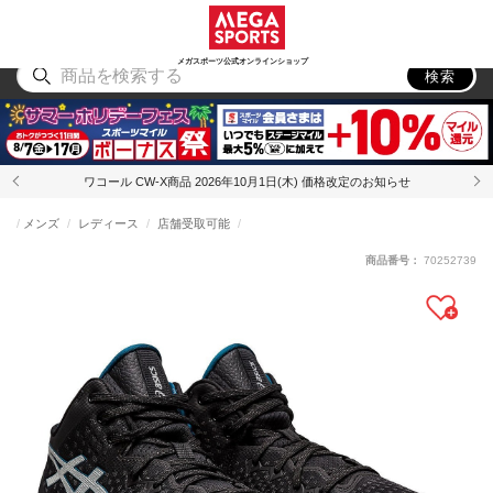
スポーツ
アウトドア
ブランド
アイテム
から探す
から探す
から探す
から探す
メガスポーツ公式オンラインショップ
検索
ワコール CW-X商品 2026年10月1日(木) 価格改定のお知らせ
メンズ
レディース
店舗受取可能
商品番号：
70252739