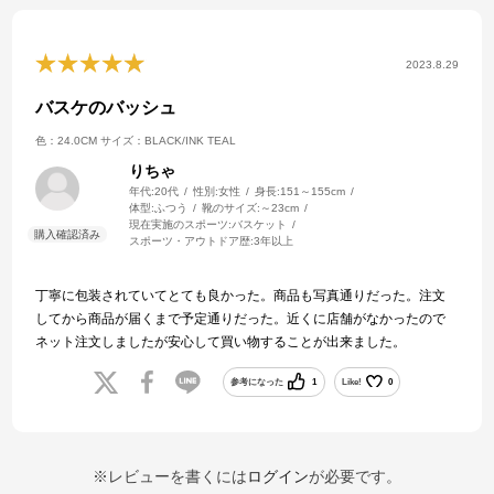
2023.8.29
バスケのバッシュ
色：24.0CM
サイズ：BLACK/INK TEAL
りちゃ
年代:
20代
性別:
女性
身長:
151～155cm
体型:
ふつう
靴のサイズ:
～23cm
現在実施のスポーツ:
バスケット
スポーツ・アウトドア歴:
3年以上
丁寧に包装されていてとても良かった。商品も写真通りだった。注文
してから商品が届くまで予定通りだった。近くに店舗がなかったので
ネット注文しましたが安心して買い物することが出来ました。
参考になった
1
Like!
0
※レビューを書くには
ログイン
が必要です。