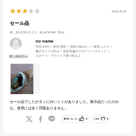
2024.8.26
セール品
色：28.0CM
サイズ：BLACK/INK TEAL
no name
年代:
40代
性別:
男性
身長:
180cm～
体型:
ふつう
靴のサイズ:
28cm
現在実施のスポーツ:
バスケット
スポーツ・アウトドア歴:
3年以上
セール品でしたがタンに白いシミがありました。展示品だったのか
な。使用には全く問題ありません。
参考になった
0
Like!
0