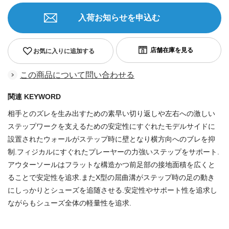
入荷お知らせを申込む
お気に入りに追加する
この商品について問い合わせる
関連 KEYWORD
相手とのズレを生み出すための素早い切り返しや左右への激しい
ステップワークを支えるための安定性にすぐれたモデルサイドに
設置されたウォールがステップ時に壁となり横方向へのブレを抑
制.フィジカルにすぐれたプレーヤーの力強いステップをサポート.
アウターソールはフラットな構造かつ前足部の接地面積を広くと
ることで安定性を追求.またX型の屈曲溝がステップ時の足の動き
にしっかりとシューズを追随させる.安定性やサポート性を追求し
ながらもシューズ全体の軽量性を追求.
商品番号：70252721