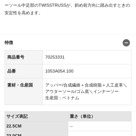
ーソール中足部のTWISSTRUSSが、斜め前方向に踏み出すときの
安定性を高めます。
商品番号：70253216
特徴
商品番号
70253331
品番
1053A054.100
素材・生産国
アッパー/合成繊維＋合成樹脂＋人工皮革＼
アウターソール/ゴム底＼インナーソー
生産国：ベトナム
サイズ表記
重さ（単位）
22.5CM
--
23.0CM
--