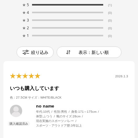
★
5
(1)
★
4
(0)
★
3
(0)
★
2
(0)
★
1
(0)
絞り込み
表示：新しい順
2026.1.3
いつも購入しています
色：27.5CM
サイズ：WHITE/BLACK
no name
年代:
10代
性別:
男性
身長:
171～175cm
体型:
ふつう
靴のサイズ:
28cm
現在実施のスポーツ:
バレー
スポーツ・アウトドア歴:
3年以上