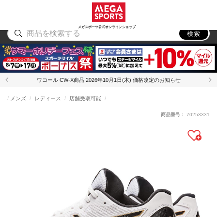
スポーツ
アウトドア
ブランド
アイテム
から探す
から探す
から探す
から探す
メガスポーツ公式オンラインショップ
検索
ワコール CW-X商品 2026年10月1日(木) 価格改定のお知らせ
メンズ
レディース
店舗受取可能
商品番号：
70253331