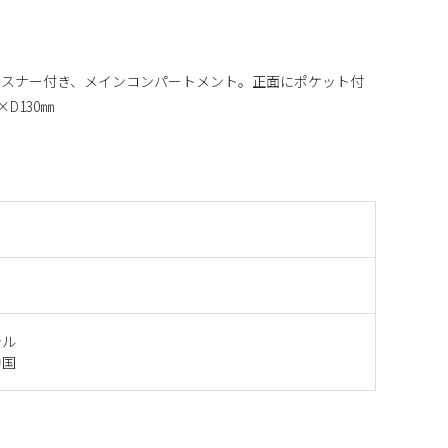
ァスナー付き、メインコンパートメント。正面にポケット付
×D130㎜
テル
中国